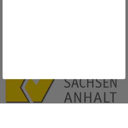
Cookieeinstellungen
Kontakt:
Telefon:
(03 91) 6 27 60 00
Fax:
(03 91) 6 27 89 99
E-Mail:
info[at]kvsa.de
Impressum
Datenschutz
Barrierefreiheit
Made with love in Halle Saale