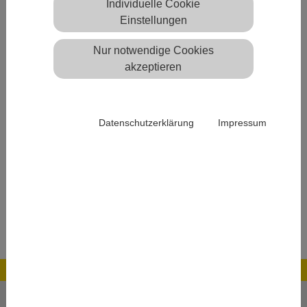
Individuelle Cookie
Facharztvertrag Orthopädie
Einstellungen
Facharztvertrag Pulmologie
Facharztvertrag Urologie
Nur notwendige Cookies
Gestationsdiabetes
akzeptieren
Hörsturz
M1-Mädchensprechstunde
mp MRT
Datenschutzerklärung
Impressum
Langzeit-EKG-Rekorder
Pharyngo- und otologische Operationen
ENDO-EVE