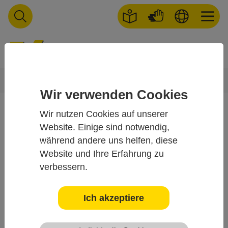
Skip to main navigation
Skip to main content
Skip to page footer
You are here:
Startseite
Praxis
Verträge
Facharztverträge
Wir verwenden Cookies
Wir nutzen Cookies auf unserer
Facharztverträge
Website. Einige sind notwendig,
während andere uns helfen, diese
Chronische Niereninsuffizienz
Website und Ihre Erfahrung zu
Diabetisches Fußsyndrom
verbessern.
Facharztvertrag Dermatologie
Facharztvertrag Gastroenterologie
Ich akzeptiere
Facharztvertrag Gynäkologie
Facharztvertrag Kardiologie
Facharztvertrag Neurologie