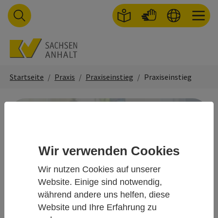
Skip to main navigation
Skip to main content
Skip to page footer
You are here:
Startseite
Praxis
Praxiseinstieg
Praxiseinstieg
Wir verwenden Cookies
Wir nutzen Cookies auf unserer
Website. Einige sind notwendig,
während andere uns helfen, diese
Praxiseinstieg
Website und Ihre Erfahrung zu