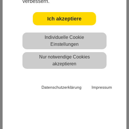
verbessern.
Am Anfang steht die Idee:
Arbeiten in der Praxis!
Ich akzeptiere
Aber...
... wie findet man den Anfang?
... welche Schritte in welcher Reihenfolge?
Individuelle Cookie
... wie findet man seine Praxis?
Einstellungen
... welche Vorgaben sind zu beachten?
Nur notwendige Cookies
... welche Möglichkeiten gibt es?
akzeptieren
Die Lösung:
Herzlich Willkommen bei der KVSA! Auf den folgenden
Datenschutzerklärung
Impressum
Seiten finden Sie einen Überblick, was zu tun ist und welche
Optionen sich bieten.
Ansprechpartner