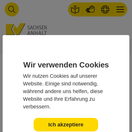
Skip to main navigation
Skip to main content
Skip to page footer
You are here:
Startseite
Praxis
Zulassung
Nebenbetriebsstätten
Wir verwenden Cookies
Nebenbetriebsstätten
Wir nutzen Cookies auf unserer
Website. Einige sind notwendig,
Zugelassene Vertragsärzte oder zugelassene Medizinische
während andere uns helfen, diese
Versorgungszentren sowie am Vertragsarztsitz
Website und Ihre Erfahrung zu
angestellte Ärzte können außerhalb des Vertragsarztsitzes
verbessern.
an weiteren Orten vertragsärztlich tätig sein. Dies muss
durch die Kassenärztliche Vereinigung Sachsen-Anhalt
genehmigt werden. Im Vorfeld sind bestimmte
Ich akzeptiere
Voraussetzungen nachzuweisen.