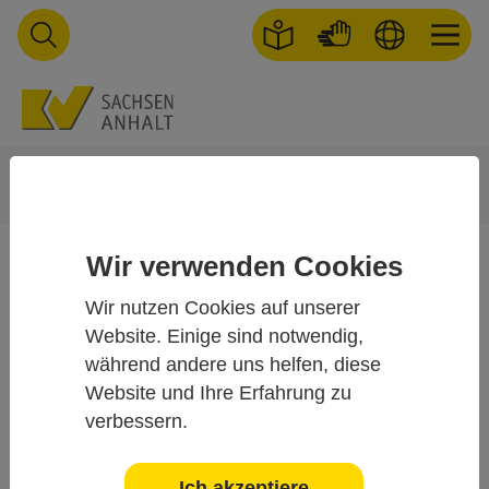
Skip to main navigation
Skip to main content
Skip to page footer
You are here:
Startseite
Weiterbildung
Allgemeine Informationen
Weiterbildung zum Fachpsychotherapeuten
Wir verwenden Cookies
Weiterbildung zum
Wir nutzen Cookies auf unserer
Fachpsychotherapeuten
Website. Einige sind notwendig,
während andere uns helfen, diese
Website und Ihre Erfahrung zu
Die psychotherapeutische Ausbildung wurde 2020 auf eine
verbessern.
universitäre Ausbildung umgestellt. Angehende
Psychotherapeuten absolvieren nun ein Psychotherapie-
Studium, das sich in ein 3-jähriges Bachelor- und ein 2-
Ich akzeptiere