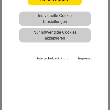
jähriges Masterstudium gliedert. Im Anschluss wird die
staatliche Approbationsprüfung abgelegt. Die
Berufsbezeichnung lautet dann “Psychotherapeutin” oder
Individuelle Cookie
“Psychotherapeut".
Einstellungen
Nur notwendige Cookies
akzeptieren
Wissenswertes für
Psychotherapeuten in
Datenschutzerklärung
Impressum
Weiterbildung
Wie geht es nach der Approbation weiter?
Wird die Weiterbildung von der KVSA unterstützt?
Welche Praxen sind grundsätzlich zur
Weiterbildung berechtigt?