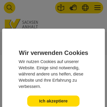
Skip to main navigation
Skip to main content
Skip to page footer
You are here:
Startseite
Praxis
Abrechnung / Honorar
Wichtige Abrechnungsinformationen
Versorgungspauschale
Wir verwenden Cookies
Wir nutzen Cookies auf unserer
Versorgungspauschale
Website. Einige sind notwendig,
während andere uns helfen, diese
für Hausärzte
Website und Ihre Erfahrung zu
verbessern.
Die neue hausärztliche Versorgungspauschale (GOP 03100),
umgangssprachlich oft als „Chroniker light“ bezeichnet,
Ich akzeptiere
gilt ab dem 1. Juli 2026. Sie fasst für chronisch Kranke ohne