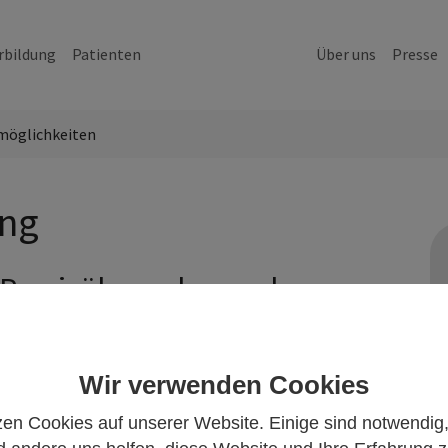
rbildung
Patienten
Über uns
Presse
möglichkeiten
ung
 Praxisübernahme oder
Versorgungsprobleme bereits bestehen oder zu erwarten
Wir verwenden Cookies
gewähren.
zen Cookies auf unserer Website. Einige sind notwendig
es Landesausschusses