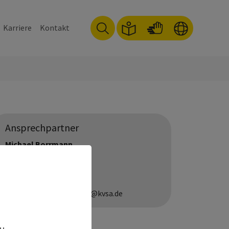
Karriere
Kontakt
Ansprechpartner
Michael Borrmann
0391 627-6338
0391 627-8544
niederlassungsberatung@kvsa.de
,