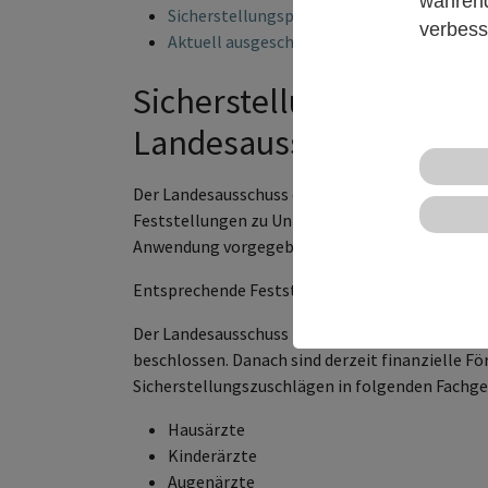
während
Sicherstellungspraxen mit Mindestumsatz
verbess
Aktuell ausgeschriebene Sicherstellungsp
Sicherstellungszuschläg
Landesausschusses
Der Landesausschuss der Ärzte und Krankenkass
Feststellungen zu Unterversorgung, drohender
Anwendung vorgegebener Kriterien.
Entsprechende Feststellungen wurden für die 
Der Landesausschuss hat, aufgrund der teilwei
beschlossen. Danach sind derzeit finanzielle 
Sicherstellungszuschlägen in folgenden Fachge
Hausärzte
Kinderärzte
Augenärzte