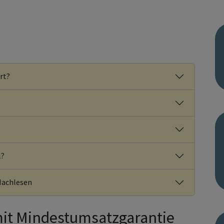
rt?
l?
Nachlesen
mit Mindestumsatzgarantie