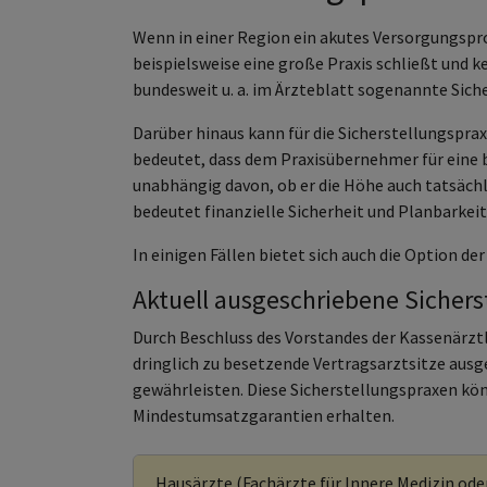
Wenn in einer Region ein akutes Versorgungsp
beispielsweise eine große Praxis schließt und k
bundesweit u. a. im Ärzteblatt sogenannte Sich
Darüber hinaus kann für die Sicherstellungspr
bedeutet, dass dem Praxisübernehmer für eine 
unabhängig davon, ob er die Höhe auch tatsächl
bedeutet finanzielle Sicherheit und Planbarkei
In einigen Fällen bietet sich auch die Option de
Aktuell ausgeschriebene Sichers
Durch Beschluss des Vorstandes der Kassenärzt
dringlich zu besetzende Vertragsarztsitze ausg
gewährleisten. Diese Sicherstellungspraxen kö
Mindestumsatzgarantien erhalten.
Hausärzte (Fachärzte für Innere Medizin od