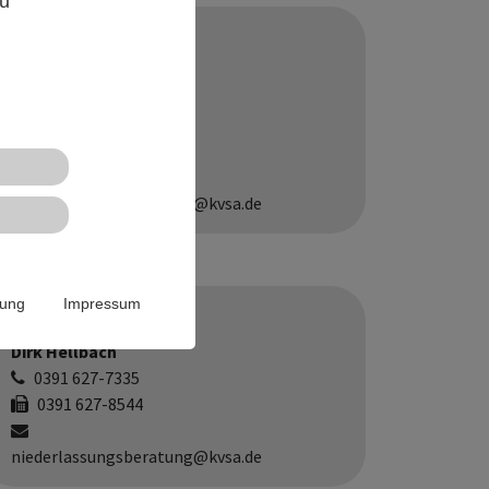
zu
Ansprechpartner
Britta Hegemann-
Klauß
0391 627-6463
0391 627-8544
niederlassungsberatung@kvsa.de
rung
Impressum
Ansprechpartner
Dirk Hellbach
0391 627-7335
0391 627-8544
niederlassungsberatung@kvsa.de