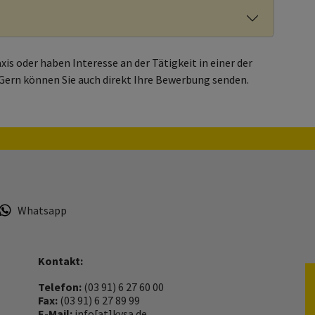
is oder haben Interesse an der Tätigkeit in einer der
Gern können Sie auch direkt Ihre Bewerbung senden.
Whatsapp
Kontakt:
Telefon:
(03 91) 6 27 60 00
Fax:
(03 91) 6 27 89 99
E-Mail:
info[at]kvsa.de