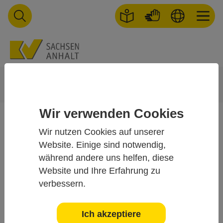
Skip to main navigation
Skip to main content
Skip to page footer
You are here:
Startseite
Patienten
Bereitschaftsdienst
Allgemeiner Bereitschaftsdienst
Wir verwenden Cookies
Bereitschaftspraxen und
Wir nutzen Cookies auf unserer
Website. Einige sind notwendig,
ihre Standorte
während andere uns helfen, diese
Website und Ihre Erfahrung zu
Die von der Kassenärztlichen Vereinigung Sachsen-Anhalt
verbessern.
vorgehaltenen und jeweils mit einem Vertragsarzt
besetzten Bereitschaftsdienstpraxen werden für Sie zu
Ich akzeptiere
bestimmten Zeiten angeboten, welche Sie im Folgenden in