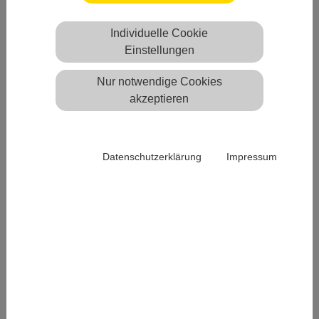
Erfahrung bringen können. Die Standorte sind hier
ebenfalls beschrieben. Sie können die
Individuelle Cookie
Bereitschaftsdienstpraxen ohne vorherigen telefonischen
Einstellungen
Kontakt aufsuchen.
Nur notwendige Cookies
Überwiegend sind die Bereitschaftspraxen in
akzeptieren
Krankenhäusern eingerichtet, jedoch vom Krankenhaus
unabhängig und nicht mit der Notaufnahme des jeweiligen
Krankenhauses zu verwechseln.
Datenschutzerklärung
Impressum
Allgemeiner
Bereitschaftsdienst
Bernburg
Bitterfeld