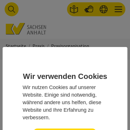
Skip to main navigation
Skip to main content
Skip to page footer
You are here:
Startseite
Praxis
Praxisorganisation
Besondere Versorgungsformen
Besondere
Wir verwenden Cookies
Versorgungsformen
Wir nutzen Cookies auf unserer
Website. Einige sind notwendig,
DMP
während andere uns helfen, diese
HZV
Website und Ihre Erfahrung zu
ASV
verbessern.
Praxisnetze