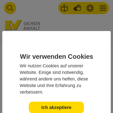
Skip to main navigation
Skip to main content
Skip to page footer
You are here:
Startseite
Über uns
Maßnahmenplan
Wir verwenden Cookies
Wir nutzen Cookies auf unserer
Website. Einige sind notwendig,
während andere uns helfen, diese
Website und Ihre Erfahrung zu
verbessern.
Angebote und
Ich akzeptiere