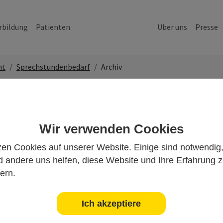
rbildung
Patienten
Über uns
Presse
nt
Sprechstundenbedarf
Archiv
denbedarf
Wir verwenden Cookies
g von Sprechstundenbedarf Stand: 01.01.2025
zen Cookies auf unserer Website. Einige sind notwendig
g von Sprechstundenbedarf Stand: 01.01.2021
g von Sprechstundenbedarf Stand: 01.04.2012
 andere uns helfen, diese Website und Ihre Erfahrung 
ern.
ng ab 01.01.2025, Stand: 01.07.2025
nderregelungen ab 01.01.2021
Ich akzeptiere
nderregelungen ab 21.06.2019
nderregelungen ab 01.01.2019