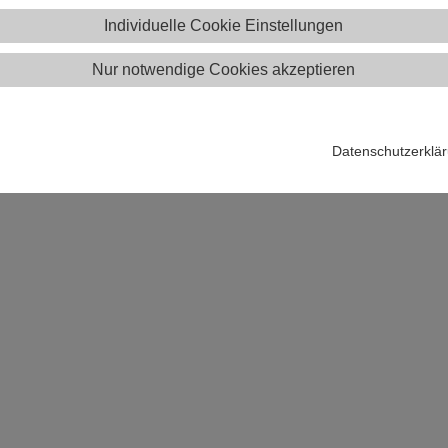
nderregelungen ab 01.01.2018
Individuelle Cookie Einstellungen
nderregelungen ab 01.09.2017
nderregelungen ab 01.01.2017
Nur notwendige Cookies akzeptieren
nderregelungen ab 01.07.2016
nderregelungen ab 01.04.2013
nderregelungen ab 01.01.2013
Datenschutzerklä
nderregelungen ab 01.04.2012