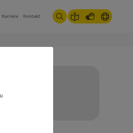
Karriere
Kontakt
Ansprechpartner
Heike Kreye
,
0391 627 6487
zu
0391 627 87 6487
heike.kreye@kvsa.de