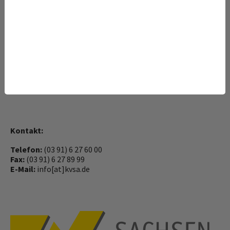
Postfachanschrift:
PF 1664
39006 Magdeburg
Cookieeinstellungen
Kontakt:
Telefon:
(03 91) 6 27 60 00
Fax:
(03 91) 6 27 89 99
E-Mail:
info[at]kvsa.de